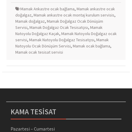
Mamak Ankastre ocak bağlama
,
Mamak ankastre ocak
doğalgaz
,
Mamak ankastre ocak montaj kurulum servisis
,
Mamak doğalgaz
,
Mamak Doğalgaz Ocak Dönüşüm
Servisi
,
Mamak Doğalgaz Ocak Tesisatçısı
,
Mamak
Natoyolu Doğalgaz Kaçak
,
Mamak Natoyolu Doğalgaz ocak
servisi
,
Mamak Natoyolu Doğalgaz Tesisatçısı
,
Mamak
Natoyolu Ocak Dönüşüm Servisi
,
Mamak ocak bağlama
,
Mamak ocak tesisat servisi
KAMA TESİSAT
Pazartesi – Cumartesi