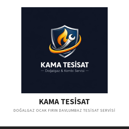
Skip
to
content
KAMA TESİSAT
DOĞALGAZ OCAK FIRIN DAVLUMBAZ TESİSAT SERVİSİ