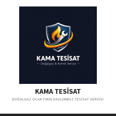
Skip
to
content
KAMA TESİSAT
DOĞALGAZ OCAK FIRIN DAVLUMBAZ TESİSAT SERVİSİ