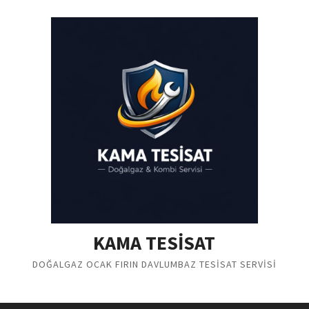
Skip
to
content
KAMA TESİSAT
DOĞALGAZ OCAK FIRIN DAVLUMBAZ TESİSAT SERVİSİ