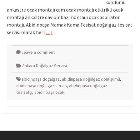
kurulumu
ankastre ocak montajı cam ocak montajı elktrikli ocak
montajı ankastre davlumbaz montauı ocak aspiratör
montajı. Abidinpaşa Mamak Kama Tesisat doğalgaz tesisat
servisi olarak her
[…]
Leave a comment
Ankara Doğalgaz Servisi
abidinpaşa doğalgaz
,
abidinpaşa doğalgaz dönüşümü
,
abidinpaşa doğalgaz servis
,
abidinpaşa doğalgaz
tesisatçı
,
abidinpaşa ocak