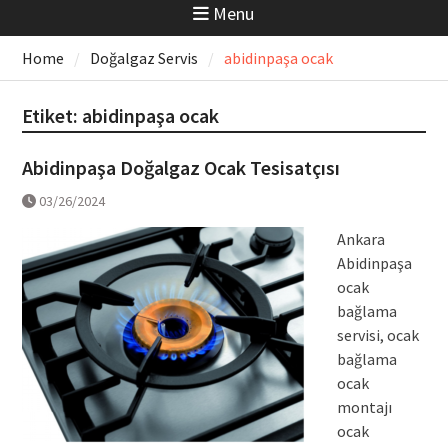
Menu
Home
Doğalgaz Servis
abidinpaşa ocak
Etiket:
abidinpaşa ocak
Abidinpaşa Doğalgaz Ocak Tesisatçısı
03/26/2024
Ankara
Abidinpaşa
ocak
bağlama
servisi, ocak
bağlama
ocak
montajı
ocak