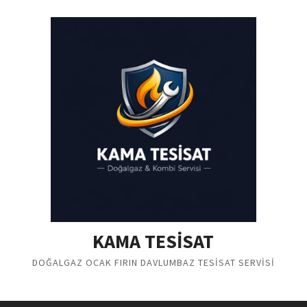
Skip
to
content
KAMA TESİSAT
DOĞALGAZ OCAK FIRIN DAVLUMBAZ TESİSAT SERVİSİ