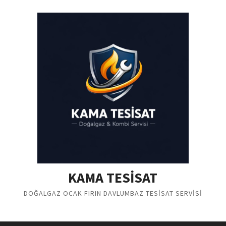
Skip
to
content
KAMA TESİSAT
DOĞALGAZ OCAK FIRIN DAVLUMBAZ TESİSAT SERVİSİ