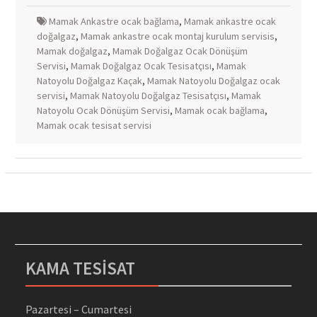
Mamak Ankastre ocak bağlama
,
Mamak ankastre ocak
doğalgaz
,
Mamak ankastre ocak montaj kurulum servisis
,
Mamak doğalgaz
,
Mamak Doğalgaz Ocak Dönüşüm
Servisi
,
Mamak Doğalgaz Ocak Tesisatçısı
,
Mamak
Natoyolu Doğalgaz Kaçak
,
Mamak Natoyolu Doğalgaz ocak
servisi
,
Mamak Natoyolu Doğalgaz Tesisatçısı
,
Mamak
Natoyolu Ocak Dönüşüm Servisi
,
Mamak ocak bağlama
,
Mamak ocak tesisat servisi
KAMA TESİSAT
Pazartesi – Cumartesi